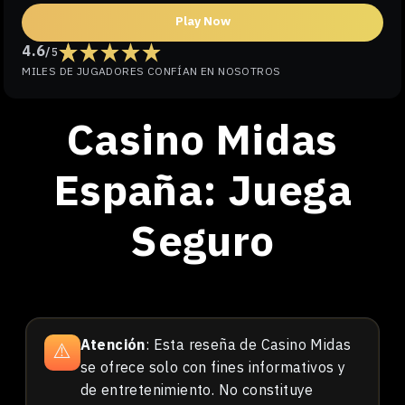
Play Now
4.6
/
5
MILES DE JUGADORES CONFÍAN EN NOSOTROS
Casino Midas
España: Juega
Seguro
Atención
: Esta reseña de Casino Midas
⚠️
se ofrece solo con fines informativos y
de entretenimiento. No constituye