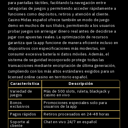
para pantallas táctiles, facilitando la navegación entre
categorías de juegos y permitiendo acceder rápidamente a
funciones como depósitos, retiros y atención al cliente.
Casino Midas español ofrece también un modo de juego
demo en muchos de sus títulos, permitiendo a los usuarios
probar juegos sin arriesgar dinero real antes de decidirse a
jugar con apuestas reales. La optimización de recursos
garantiza que la app funcione de manera eficiente incluso en
dispositivos con especificaciones más modestas, sin
consumir excesiva batería ni datos móviles. Además, el
sistema de seguridad incorporado protege todas las
transacciones mediante encriptación de última generación,
cumpliendo con los más altos estándares exigidos para un
licensed online casino en territorio español.
Característica
Descripción
Variedad de
Más de 500 slots, ruleta, blackjack y
juegos
casino en vivo
Bonos
Promociones especiales solo para
exclusivos
usuarios de la app
Pagos rápidos
Retiros procesados en 24-48 horas
Soporte al
Chat en vivo 24/7 en español
cliente