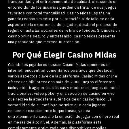
transparidad y el entretenimiento de calidad, ofreciendo un
entorno donde los usuarios pueden disfrutar de sus juegos
favoritos con total tranquilidad. Casino Midas España ha
ganado reconocimiento por su atención al detalle en cada
aspecto de la experiencia del jugador, desde el proceso de
registro hasta las opciones de retiro de fondos. Si buscas un
casino online seguro y entretenido, Casino Midas presenta
una propuesta que merece tu atención.
Por Qué Elegir Casino Midas
Cuando los jugadores buscan Casino Midas opiniones en
internet, encuentran comentarios positivos que destacan
varios aspectos clave de la plataforma. Casino Midas online
ofrece una biblioteca con más de 2.000 juegos diferentes,
incluyendo tragaperras clásicas y modernas, juegos de mesa
tradicionales, video póker y una sección de casino en vivo
que recrea la atmósfera auténtica de un casino físico. La
versatilidad de su catálogo permite que cada jugador
encuentre exactamente lo que busca, ya sea
entretenimiento casual o la emoción de jugar con dinero real
en mesas de alto nivel. Además, la plataforma está
completamente optimizada para dispositivos móviles,