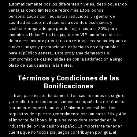
automáticamente por los diferentes niveles, desbloqueando
ventajas como límites de retiro más altos, bonos
personalizados con requisitos reducidos, un gestor de
cuenta dedicado, invitaciones a eventos exclusivos y
cashback mejorado que puede llegar hasta el 20% para
miembros Midas Elite. Los jugadores VIP también disfrutan
de procesamiento prioritario en retiros, acceso anticipado a
nuevos juegos y promociones especiales no disponibles
para el público general. Este programa demuestra el
compromiso de casino midas es con la satisfacción a largo
plazo de sus usuarios más fieles.
Términos y Condiciones de las
Bonificaciones
La transparencia es fundamental en casino midas es seguro,
y por ello todos los bonos vienen acompañados de términos
claramente especificados y fácilmente accesibles. Los
requisitos de apuesta generalmente oscilan entre 30x y 40x
el importe del bono, lo que se considera estándar en la
industria del online casino español. Es importante tener en
cuenta que no todos los juegos contribuyen por igual al