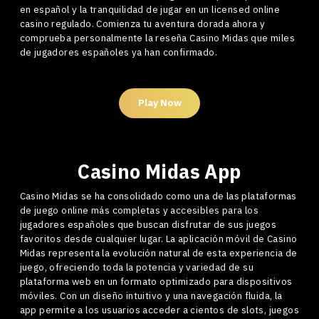
en español y la tranquilidad de jugar en un licensed online
casino regulado. Comienza tu aventura dorada ahora y
comprueba personalmente la reseña Casino Midas que miles
de jugadores españoles ya han confirmado.
Play Now
Casino Midas App
Casino Midas se ha consolidado como una de las plataformas
de juego online más completas y accesibles para los
jugadores españoles que buscan disfrutar de sus juegos
favoritos desde cualquier lugar. La aplicación móvil de Casino
Midas representa la evolución natural de esta experiencia de
juego, ofreciendo toda la potencia y variedad de su
plataforma web en un formato optimizado para dispositivos
móviles. Con un diseño intuitivo y una navegación fluida, la
app permite a los usuarios acceder a cientos de slots, juegos