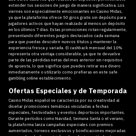
extender tus sesiones de juego de manera significativa. Los
viernes son especialmente emocionantes en Casino Midas,
ya que la plataforma ofrece 50 giros gratis sin depósito para
jugadores activos que hayan realizado al menos un depósito
en los últimos 7 días. Estas promociones rotan regularmente,
presentando diferentes juegos destacados cada semana
para que puedas descubrir nuevos títulos y mantener la
experiencia fresca y variada. El cashback mensual del 10%
representa otra ventaja considerable, ya que te devuelve
parte de las pérdidas netas del mes anterior sin requisitos
de apuesta, lo que significa que puedes retirar ese dinero
inmediatamente o utilizarlo como prefieras en este safe
gambling online establecimiento.
Ofertas Especiales y de Temporada
Casino Midas español se caracteriza por su creatividad al
diseñar promociones temáticas vinculadas a fechas
especiales, festividades y eventos deportivos importantes.
Durante períodos como Navidad, Semana Santa o el verano,
la plataforma lanza campañas especiales con premios
aumentados, torneos exclusivos y bonificaciones mejoradas