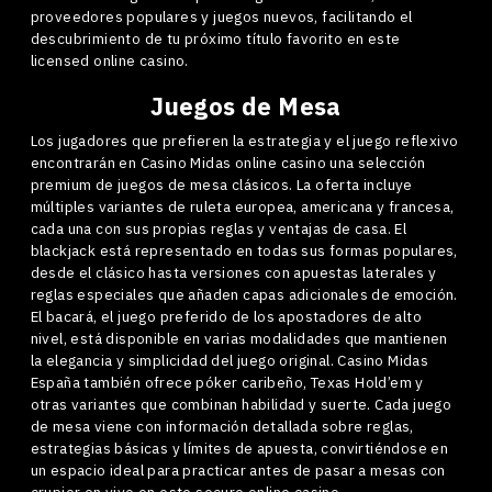
proveedores populares y juegos nuevos, facilitando el
descubrimiento de tu próximo título favorito en este
licensed online casino.
Juegos de Mesa
Los jugadores que prefieren la estrategia y el juego reflexivo
encontrarán en Casino Midas online casino una selección
premium de juegos de mesa clásicos. La oferta incluye
múltiples variantes de ruleta europea, americana y francesa,
cada una con sus propias reglas y ventajas de casa. El
blackjack está representado en todas sus formas populares,
desde el clásico hasta versiones con apuestas laterales y
reglas especiales que añaden capas adicionales de emoción.
El bacará, el juego preferido de los apostadores de alto
nivel, está disponible en varias modalidades que mantienen
la elegancia y simplicidad del juego original. Casino Midas
España también ofrece póker caribeño, Texas Hold’em y
otras variantes que combinan habilidad y suerte. Cada juego
de mesa viene con información detallada sobre reglas,
estrategias básicas y límites de apuesta, convirtiéndose en
un espacio ideal para practicar antes de pasar a mesas con