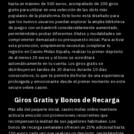
hasta un máximo de 500 euros, acompañado de 200 giros
gratis para utilizar en una selección de las slots más
populares de la plataforma. Este bono está diseñado para
que los nuevos usuarios puedan explorar la amplia biblioteca
de juegos con un bankroll considerablemente aumentado,
permitiéndoles probar diferentes títulos y modalidades sin
comprometer demasiado su presupuesto inicial. Para activar
esta promoción, simplemente necesitas completar tu
registro en Casino Midas España, realizar tu primer depósito
de al menos 20 euros y el bono se acreditará
automáticamente en tu cuenta. Los giros gratis se
distribuyen en tandas de 20 diarios durante 10 días
consecutivos, lo que te permite disfrutar de una experiencia
prolongada y emocionante desde el primer momento en este
secure online casino.
Giros Gratis y Bonos de Recarga
Más allá del paquete inicial, casino midas online mantiene
activa la emoción con promociones recurrentes que
recompensan la lealtad de sus jugadores habituales. Los
bonos de recarga semanales ofrecen un 25% adicional hasta
150 euros cada vez que realices un depósito, permitiéndote